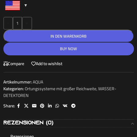
-
+
IN DEN WARENKORB
BUY NOW
Compare
Add to wishlist
Artikelnummer:
AQUA
Kategorien:
Ortungssysteme mit großer Reichweite
,
WASSER-
DETEKTOREN
Share:
Rezensionen (0)
Rezensionen