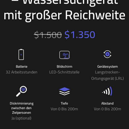
mit großer Reichweite
$
1.350
$
1.500
Batterie
Bildschirm
Gerätesystem
32 Arbeitsstunden
LED-Schnittstelle
Langstrecken-
Ortungsgerät (LRL)
Diskriminierung
Tiefe
Abstand
zwischen den
Von 0 Bis 200m
Von 0 Bis 200m
Zielpersonen
Ja (optional)