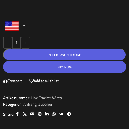
-
+
IN DEN WARENKORB
BUY NOW
Compare
Add to wishlist
Artikelnummer:
Line Tracker Wires
Kategorien:
Anhang
,
Zubehör
Share: