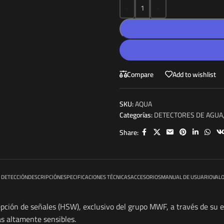
-
+
Compare
Add to wishlist
SKU:
AQUA
Categorías:
DETECTORES DE AGUA
Share:
 DETECCIÓN
DESCRIPCIÓN
ESPECIFICACIONES TÉCNICAS
ACCESORIOS
MANUAL DE USUARIO
VALO
pción de señales (HSW), exclusivo del grupo MWF, a través de su e
as altamente sensibles.