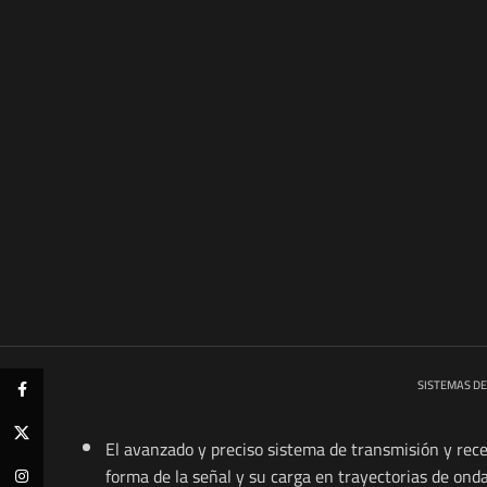
SISTEMAS DE
Facebook
X
El avanzado y preciso sistema de transmisión y rece
forma de la señal y su carga en trayectorias de ond
Instagram