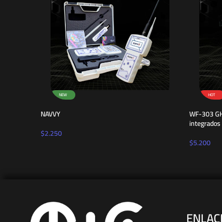
NEW
HOT
NAVVY
WF-303 GH:
integrados
$
2.250
$
5.200
ENLAC