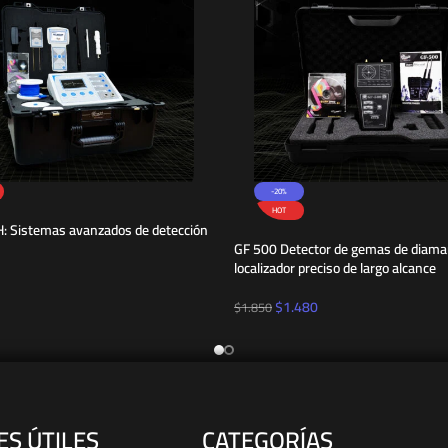
-20%
HOT
 Sistemas avanzados de detección
GF 500 Detector de gemas de diama
localizador preciso de largo alcance
$
1.480
$
1.850
ES ÚTILES
CATEGORÍAS