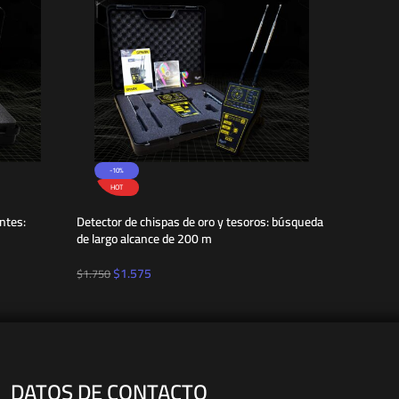
-10%
HOT
HOT
NEW
ntes:
Detector de chispas de oro y tesoros: búsqueda
VIGOR: Dis
de largo alcance de 200 m
oro y teso
$
1.575
$
2.250
$
1.750
DATOS DE CONTACTO