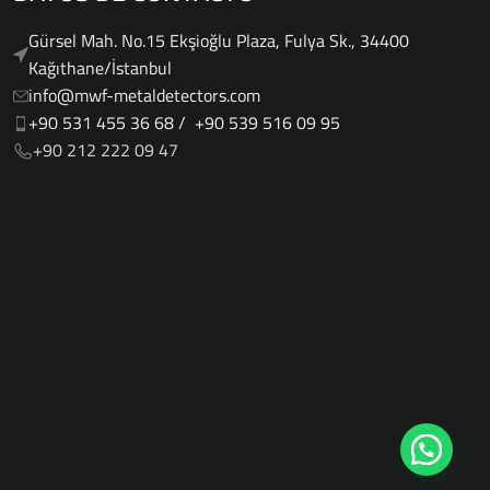
Gürsel Mah. No.15 Ekşioğlu Plaza, Fulya Sk., 34400
Kağıthane/İstanbul
info@mwf-metaldetectors.com
+90 531 455 36 68 / ‎‪ +90 539 516 09 95
‎‪+90 212 222 09 47