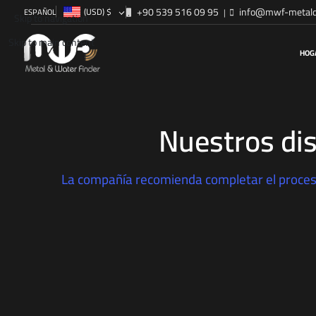
+90 539 516 09 95
info@mwf-metald
(USD)
$
|
ESPAÑOL
Skip to navigation
Skip to main content
HOG
Nuestros di
La compañía recomienda completar el proceso 