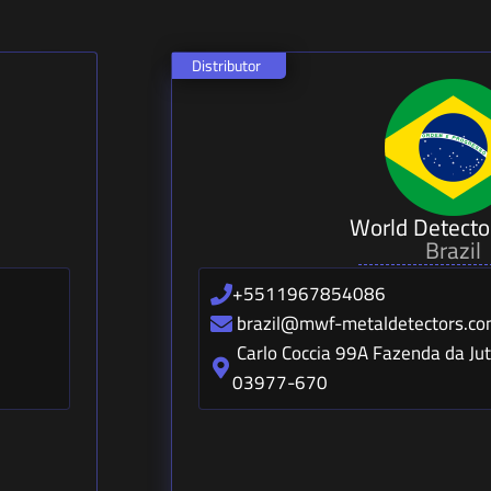
Distributor
World Detecto
Brazil
+5511967854086
brazil@mwf-metaldetectors.c
Carlo Coccia 99A Fazenda da Jut
03977-670