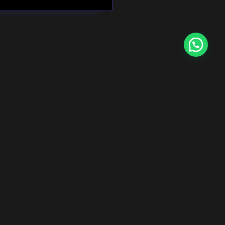
dor
DATOS DE CONTACTO
Gürsel Mah. No.15 Ekşioğlu Plaza, Fulya Sk., 34400
Kağıthane/İstanbul
info@mwf-metaldetectors.com
+90 531 455 36 68 / ‎‪ +90 539 516 09 95
‎‪+90 212 222 09 47