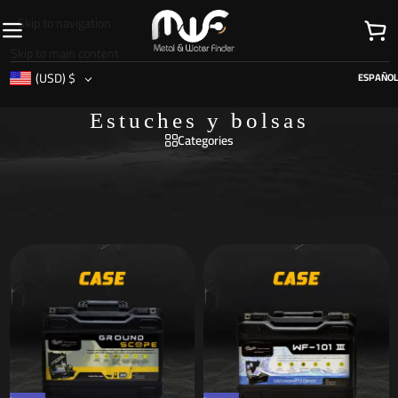
Skip to navigation
Skip to main content
(USD)
$
ESPAÑOL
Estuches y bolsas
Categories
Inicio
/
Accesorios
/
Estuches y bolsas
/
Página 3
Mostrando 13–18 de 18 resultados
Show sidebar