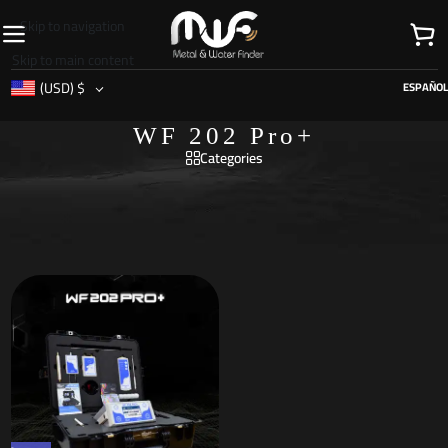
Skip to navigation
Skip to main content
(USD)
$
ESPAÑOL
WF 202 Pro+
Categories
Inicio
/
Productos etiquetados “WF 202 Pro+”
Mostrando el único resultado
Show sidebar