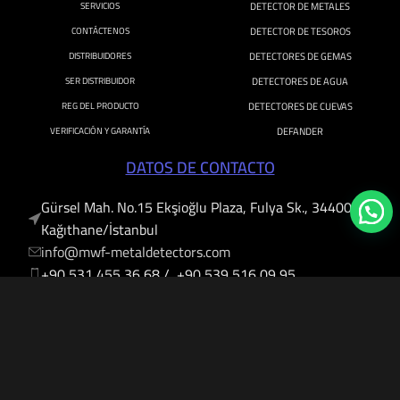
SERVICIOS
DETECTOR DE METALES
CONTÁCTENOS
DETECTOR DE TESOROS
DISTRIBUIDORES
DETECTORES DE GEMAS
SER DISTRIBUIDOR
DETECTORES DE AGUA
REG DEL PRODUCTO
DETECTORES DE CUEVAS
VERIFICACIÓN Y GARANTÍA
DEFANDER
DATOS DE CONTACTO
Gürsel Mah. No.15 Ekşioğlu Plaza, Fulya Sk., 34400
Kağıthane/İstanbul
info@mwf-metaldetectors.com
+90 531 455 36 68 / +90 539 516 09 95
‎‪+90 212 222 09 47
Mwf Metal Detectors
2025-2006 All rights reserved.