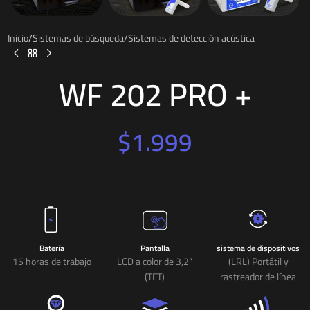
Inicio
/
Sistemas de búsqueda
/
Sistemas de detección acústica
WF 202 PRO +
$
1.999
Batería
Pantalla
sistema de dispositivos
15 horas de trabajo
LCD a color de 3,2”
(LRL) Portátil y
(TFT)
rastreador de línea