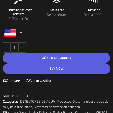
Discriminación entre
Profundidad
Distancia
objetivos
De 0 a 450m
De 0 a 2000m
Si (Por opción)
-
+
AÑADIR AL CARRITO
BUY NOW
Compare
Add to wishlist
SKU:
WF202PRO+
Categorías:
DETECTORES DE AGUA
,
Productos
,
Sistema ultra preciso de
muy baja frecuencia
,
Sistemas de detección acústica
Etiquetas:
Groundwater Detector
,
Water Finder
,
Water Locator
,
WF 202