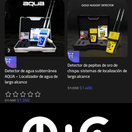
-10%
-15%
Detector de pepitas de oro de
HOT
Detector de agua subterránea
chispa: sistemas de localización de
AQUA – Localizador de agua de
largo alcance
largo alcance
$
1.400
$
1.650
$
1.350
$
1.500