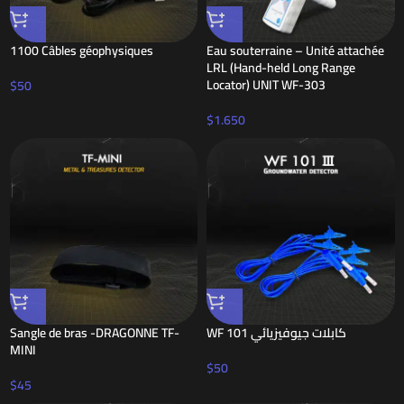
1100 Câbles géophysiques
Eau souterraine – Unité attachée
LRL (Hand-held Long Range
Locator) UNIT WF-303
$
50
$
1.650
Sangle de bras -DRAGONNE TF-
WF 101 كابلات جيوفيزيائي
MINI
$
50
$
45