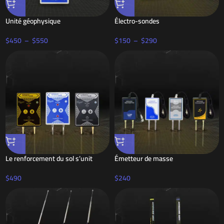
Unité géophysique
Électro-sondes
$
450
–
$
550
$
150
–
$
290
Le renforcement du sol s’unit
Émetteur de masse
$
490
$
240