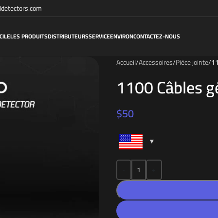
detectors.com
CILE
LES PRODUITS
DISTRIBUTEURS
SERVICE
ENVIRON
CONTACTEZ-NOUS
Accueil
/
Accessoires
/
Pièce jointe
/
11
1100 Câbles g
$
50
-
+