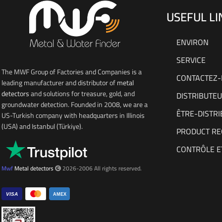
USEFUL LI
ENVIRON
SERVICE
The MWF Group of Factories and Companies is a
CONTACTEZ
leading manufacturer and distributor of
metal
detectors
and solutions for treasure, gold, and
DISTRIBUTE
groundwater detection. Founded in 2008, we are a
ÊTRE-DISTR
US-Turkish company with headquarters in Illinois
(USA) and Istanbul (Türkiye).
PRODUCT RE
CONTRÔLE E
Mwf
Metal detectors
2026-2006 All rights reserved.
VISA
AMEX