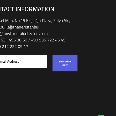
TACT INFORMATION
el Mah. No.15 Ekşioğlu Plaza, Fulya Sk.,
00 Kağıthane/İstanbul
o@mwf-metaldetectors.com
 531 455 36 68 / ‎‪+90 535 722 45 45
90 212 222 09 47