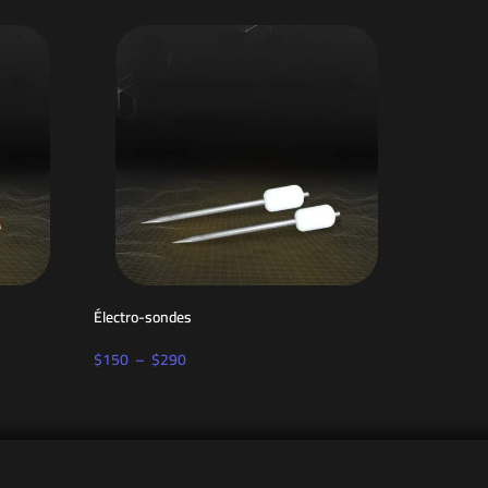
Électro-sondes
Le renforc
$
150
–
$
290
$
490