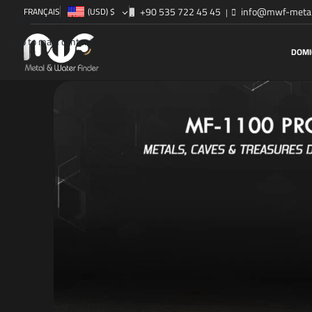
+90 535 722 45 45
info@mwf-metal
FRANÇAIS
(USD)
$
|
Skip to navigation
Skip to main content
DOMI