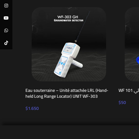
Instagram
YouTube
WhatsApp
TikTok
Eau souterraine – Unité attachée LRL (Hand-
WF 
held Long Range Locator) UNIT WF-303
$
50
$
1.650