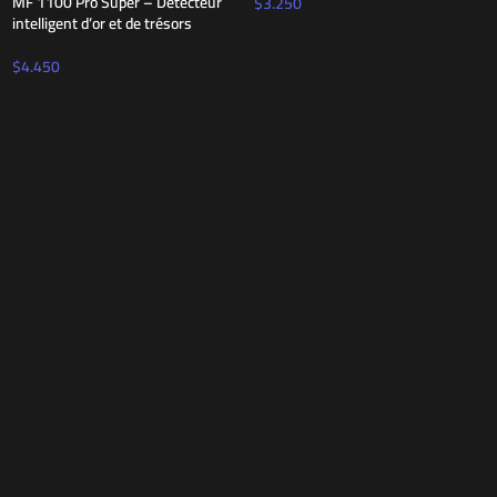
MF 1100 Pro Super – Détecteur
$
3.250
intelligent d’or et de trésors
$
4.450