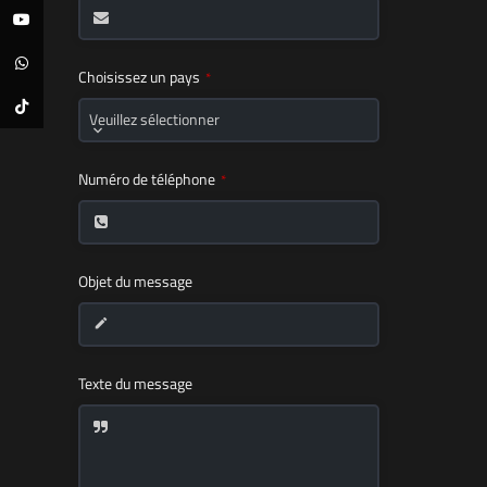
YouTube
WhatsApp
Choisissez un pays
*
TikTok
Veuillez sélectionner
Numéro de téléphone
*
Objet du message
Business
Texte du message
Email
*