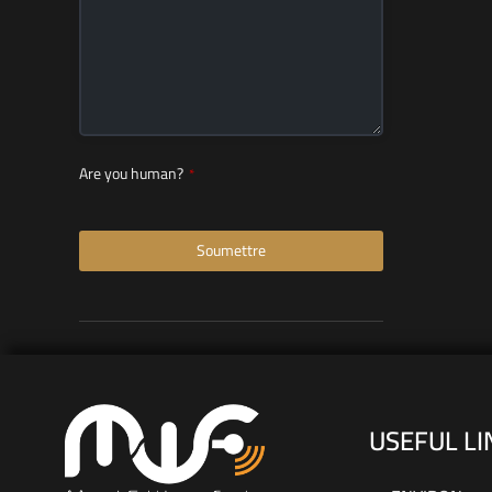
Are you human?
*
Soumettre
USEFUL LI