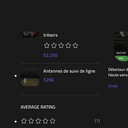
$
890
VIGOR : Appareil compact
de détection d’or et de
trésors
SOLD OUT
$
2.250
NEW
Détecteur d
Antennes de suivi de ligne
Haute sensi
$
290
$
140
AVERAGE RATING
(1)