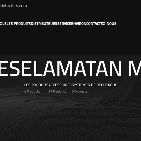
detectors.com
CILE
LES PRODUITS
DISTRIBUTEURS
SERVICE
ENVIRON
CONTACTEZ-NOUS
ESELAMATAN 
LES PRODUITS
ACCESSOIRES
SYSTÈMES DE RECHERCHE
4 Products
27 Products
0 Products
duits identifiés “KESELAMATAN MF”