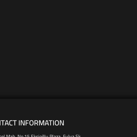
TACT INFORMATION
el Mah. No.15 Ekşioğlu Plaza, Fulya Sk.,