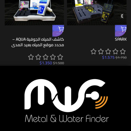
-10%
-10%
HOT
HOT
SPARK
كاشف المياه الجوفية AQUA –
ا
محدد موقع المياه بعيد المدى
0
$
1.575
$
1.750
$
1.350
$
1.500