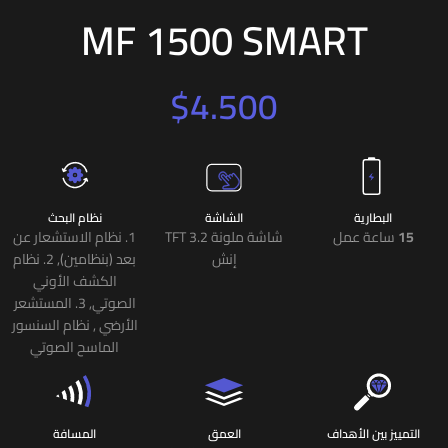
MF 1500 SMART
$
4.500
البطارية
الشاشة
نظام البحث
15
ساعة عمل
شاشة ملونة TFT 3.2
1. نظام الاستشعار عن
إنش
بعد (بنظامين), 2. نظام
الكشف الأوني
الصوتي, 3. المستشعر
الأرضي , نظام السنسور
الماسح الصوتي
التمييز بين الأهداف
العمق
المسافة