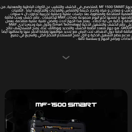
جهاز MF 1500 SMART ,المتخصص في الكشف والتنقيب عن الثروات الباطنية والمعدنية, من
ذهب و معادن و مياه واحجار كريمة والالماس والفراغات والتجاويف ايضاً . التقنيات
العلمية المتقدمة والمتطورة، بعد دراسات علمية وعملية تجريبية تجاوزت ال 4 سنوات ,
تقدمها و تمنحها لكم اليوم مجموعة شركات MWF للكاشفات , نظم كشف وبحث فائقة
الدقة و خالية من اية أخطاء . يعتبر هذا الجهاز أحدث وأفضل تقنية علمية متقدمة، يعمل
على نظم الكشف والتشغيل الذكية (Smart Technology) ولأول مرة وحصريا لدى MWF
GROUP. هو جهاز متعدد أنظمة الكشف والتحديد وبوظائف عدة، يمنح المستكشف نتائج
فائقة الدقة حول الاهداف تحت الارض مع تحديد مواقعها ونقاط الحفر عنها وأعماقها ايضاً
, مدعم بنظم التشغيل الذكية و التي تمنح المستخدم التحكم الكلي والسريع في جميع
اعدادات وبرامج الجهاز و بسلاسة تامة .