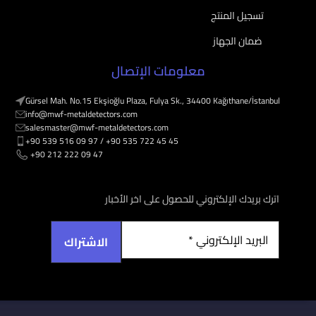
تسجيل المنتج
ضمان الجهاز
معلومات الإتصال
Gürsel Mah. No.15 Ekşioğlu Plaza, Fulya Sk., 34400 Kağıthane/İstanbul
info@mwf-metaldetectors.com
salesmaster@mwf-metaldetectors.com
+90 539 516 09 97 / ‎‪+90 535 722 45 45
‎‪ +90 212 222 09 47
اترك بريدك الإلكتروني للحصول على اخر الأخبار