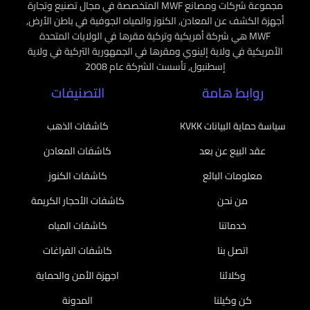
مجموعة شركات ومصانع MWF المتخصصة في مجال تصنيع وتجارة
أجهزة الكشف عن المعادن, الكنوز والمياه الجوفية في باطن الأرض,
MWF هي شركة أمريكية وتركية مقرها في الولايات المتحدة
الأمريكية في ولاية إلينوي ومقرها في الجمهورية التركية في ولاية
إسطنبول, تأسست الشركة عام 2008
روابط هامة
التصنيفات
سياسة حماية البيانات KVKK
كاشفات الذهب
عقد البيع عن بعد
كاشفات المعادن
معلومات البائع
كاشفات الكنوز
من نحن
كاشفات الأحجار الكريمة
خدماتنا
كاشفات المياه
اتصل بنا
كاشفات الفراغات
وكلائنا
اجهزة الأمن والحماية
كن وكيلنا
المدونة