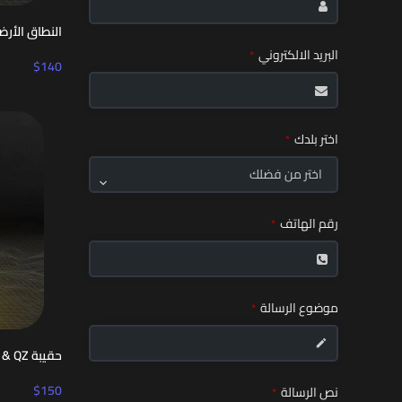
النطاق الأرض
البريد الالكتروني
*
$
140
اختر بلدك
*
اختر من فضلك
رقم الهاتف
*
موضوع الرسالة
*
حقيبة FALKE & QZ
$
150
نص الرسالة
*