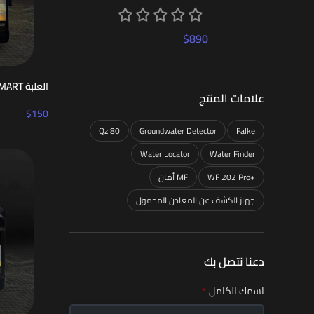
$
890
العلبة MF 1500 SMART
علامات المنتج
$
150
Qz 80
Groundwater Detector
Falke
Water Locator
Water Finder
WF 202 Pro+
أمان MF
جهاز الكشف عن المعادن المحمول
دعنا نتصل بك
Email
اسمك الكامل
*
*