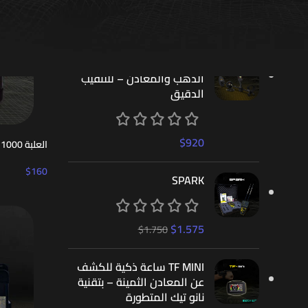
الأكثر تقيماً
GF 650 جهاز الكشف عن
الذهب والمعادن – للتنقيب
الدقيق
$
920
العلبة GF 1000
$
160
SPARK
$
1.575
$
1.750
TF MINI ساعة ذكية للكشف
عن المعادن الثمينة – بتقنية
نانو تيك المتطورة