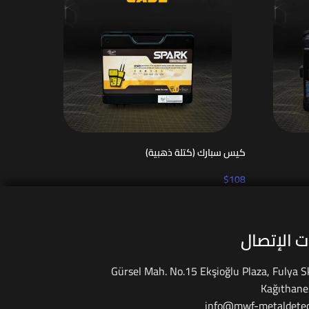
كيس سبارك (كتلة ذهبية)
$
108
 الإتصال
Gürsel Mah. No.15 Ekşioğlu Plaza, Fulya S
Kağıthane
info@mwf-metaldetec