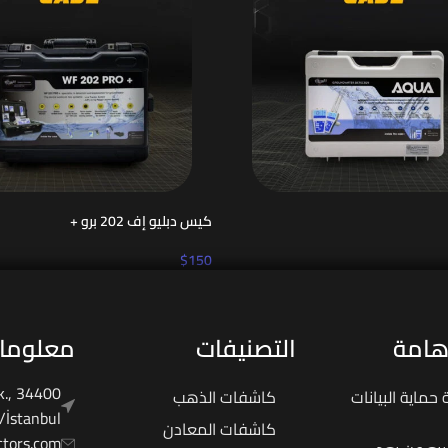
كيس دبليو إف 202 برو +
$
150
هامة
التصنيفات
معلومات
k., 34400
حماية البيانات
كاشفات الذهب
/İstanbul
كاشفات المعادن
tors.com