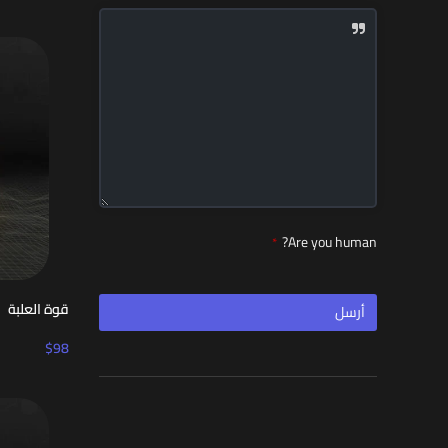
Are you human?
*
قوة العلبة
أرسل
$
98