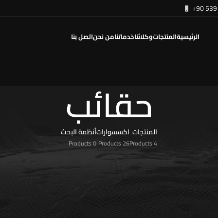
+90 539 
الرئيسية
المنتجات
وكلائنا
خدماتنا
من نحن
اتصل بنا
حقائب
المنتجات
اكسسوارات
أنظمة البحث
0 Products
26 Products
4 Products
سوارات
/
حقائب
/
الصفحة 3