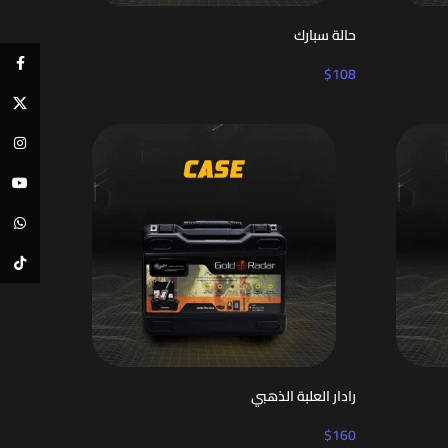
حالة سبارك
cebook
$
108
X
tagram
ouTube
atsApp
TikTok
رادار العلبة الذهبي
$
160