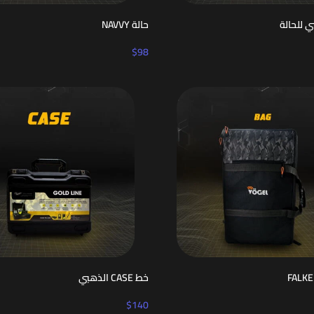
ي للحالة
حالة NAVVY
$
98
خط CASE الذهبي
$
140