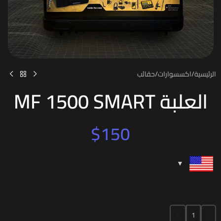
الرئيسية
/
اكسسوارات
/
حقائب
العلبة MF 1500 SMART
$
150
+
-