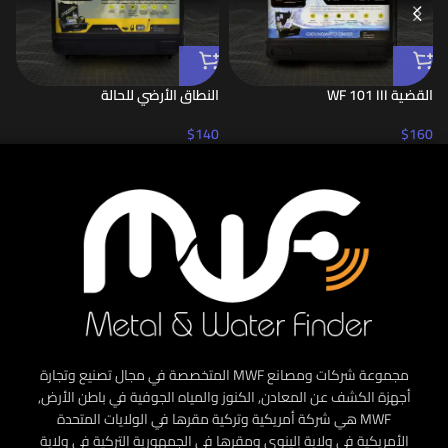
القضية WF 101 III
النطاق الأرضي للحالة
حقي
0
$
140
$
160
مجموعة شركات ومصانع MWF المتخصصة في مجال تصنيع وتجارة
أجهزة الكشف عن المعادن, الكنوز والمياه الجوفية في باطن الأرض,
MWF هي شركة أمريكية وتركية مقرها في الولايات المتحدة
الأمريكية في ولاية إلينوي ومقرها في الجمهورية التركية في ولاية