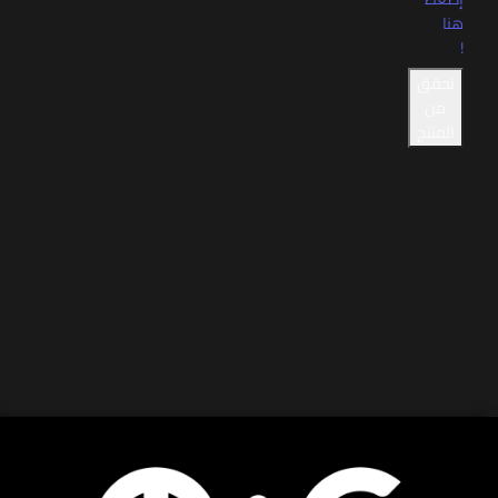
هنا
!
تحقق
من
المنتج