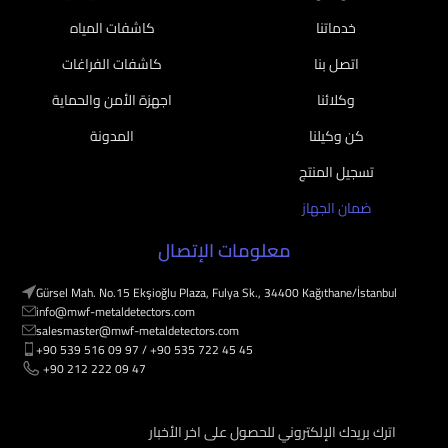
خدماتنا
كاشفات المياه
اتصل بنا
كاشفات الفراغات
وكلائنا
اجهزة الأمن والحماية
كن وكيلنا
المدونة
تسجيل المنتج
ضمان الجهاز
معلومات الإتصال
Gürsel Mah. No.15 Ekşioğlu Plaza, Fulya Sk., 34400 Kağıthane/İstanbul
info@mwf-metaldetectors.com
salesmaster@mwf-metaldetectors.com
+90 539 516 09 97 / ‎‪+90 535 722 45 45
‎‪ +90 212 222 09 47
اترك بريدك الإلكتروني للحصول على اخر الأخبار