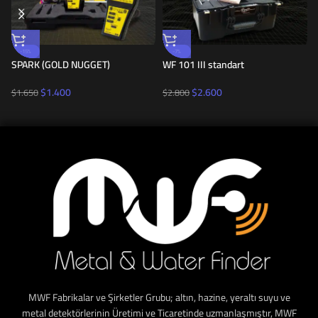
-15%
-7%
SPARK (GOLD NUGGET)
WF 101 III standart
$
1.400
$
2.600
$
1.650
$
2.800
MWF Fabrikalar ve Şirketler Grubu; altın, hazine, yeraltı suyu ve
metal detektörlerinin Üretimi ve Ticaretinde uzmanlaşmıştır, MWF