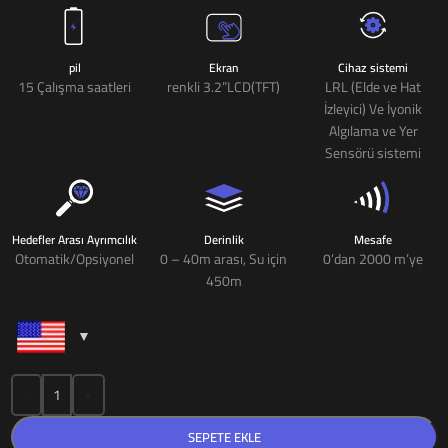
pil
Ekran
Cihaz sistemi
15 Çalışma saatleri
renkli 3.2”LCD(TFT)
LRL (Elde ve Hat
İzleyici) Ve İyonik
Algılama ve Yer
Sensörü sistemi
Hedefler Arası Ayrımcılık
Derinlik
Mesafe
Otomatik/Opsiyonel
0 – 40m arası, Su için
0’dan 2000 m’ye
450m
-
+
SEPETE EKLE