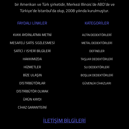
bir Amerikan ve Türk şirketidir, Merkezi Illinois’de ABD’de ve
Türkiye’de İstanbul’da olup, 2008 yılında kurulmuştur.
FAYDALI LİNKLER
KATEGORILER
KVKK AYDINLATMA METNI
ALTIN DEDEKTÖRLERİ
MESAFELI SATIS SOZLESMESI
METAL DEDEKTÖRLERI
SATICI / ISYERI BILGILERI
DEFINELER
HAKKIMIZDA
TAŞLAR DEDEKTÖRLERI
HIZMETLER
SU DEDEKTÖRLERİ
BIZE ULAŞIN
BOŞLUK DEDEKTÖRLERI
DISTRIBÜTÖRLAR
GÜVENLIK CIHAZLARI
DISTRIBÜTÖR OLMAK
ÜRÜN KAYDI
CIHAZ GARANTISINI
İLETİŞİM BİLGİLERİ