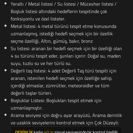
Yeraltı / Metal listesi / Su listesi / Mücevher listesi /
Boşluk listesi altındaki hedeflerin tespitinde çok
fonksiyonlu ve özel listeler.
Metal listesi: 4 metal türünü tespit etme konusunda
uzmanlaşmış, istediği hedefi seçmek için bir özellik
seçme özelliği, Altın, gümüş, bakır, bronz
Su listesi: aranan bir hedefi seçmek için bir özelliği olan
4 su türünü tespit eder, şunları içerir: Doğal su, maden
suyu, tuzlu su ve her türlü su.
Değerli taş listesi: 4 adet Değerli Taş türü tespiti için
aranan, istenilen hedefi seçmek için özelliğe sahip,
içerdiği elmaslar, zümrütler, meteoroidler ve tüm
değerli taşlar türleri.
Boşluklar Listesi: Boşlukları tespit etmek için
uzmanlaşmıştır.
Arama seviyesi için doğru ayar arayüzü, Arama derinlik
ve uzaklık seviyelerini kontrol etmek için Çok Düzeyli:
DERİNLİK
kadar
40 m
sinyal seviyesinde bir kontrol özelliği