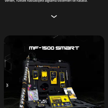
verilen, Yüksek hassasiyetli algılama sistemleri ve hatasız.