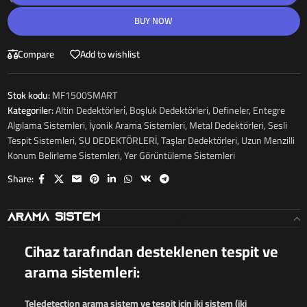
BUY NOW
Compare
Add to wishlist
Stok kodu:
MF1500SMART
Kategoriler:
Altin Dedektörleri̇
,
Boşluk Dedektörleri
,
Defineler
,
Entegre
Algılama Sistemleri
,
İyonik Arama Sistemleri
,
Metal Dedektörleri
,
Sesli
Tespit Sistemleri
,
SU DEDEKTÖRLERİ
,
Taşlar Dedektörleri
,
Uzun Menzilli
Konum Belirleme Sistemleri
,
Yer Görüntüleme Sistemleri
Share:
Arama Sistem
Cihaz tarafından desteklenen tespit ve
arama sistemleri:
Teledetection arama sistem ve tespit için iki sistem (iki