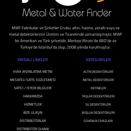
MWF Fabrikalar ve Şirketler Grubu; altın, hazine, yeraltı suyu ve
metal detektörlerinin Üretimi ve Ticaretinde uzmanlaşmıştır, MWF
bir Amerikan ve Türk şirketidir, Merkezi Illinois’de ABD’de ve
Türkiye’de İstanbul’da olup, 2008 yılında kurulmuştur.
FAYDALI LİNKLER
KATEGORILER
KVKK AYDINLATMA METNI
ALTIN DEDEKTÖRLERİ
MESAFELI SATIS SOZLESMESI
METAL DEDEKTÖRLERI
SATICI / ISYERI BILGILERI
DEFINELER
HAKKIMIZDA
TAŞLAR DEDEKTÖRLERI
HIZMETLER
SU DEDEKTÖRLERİ
BIZE ULAŞIN
BOŞLUK DEDEKTÖRLERI
DISTRIBÜTÖRLAR
GÜVENLIK CIHAZLARI
DISTRIBÜTÖR OLMAK