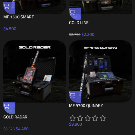
MF 1500 SMART
-20%
GOLD LINE
$
4.500
$
2.200
$
2.750
MF 9700 QUINARY
-30%
NEW
GOLD RADAR
$
9.900
$
4.460
$
6.375