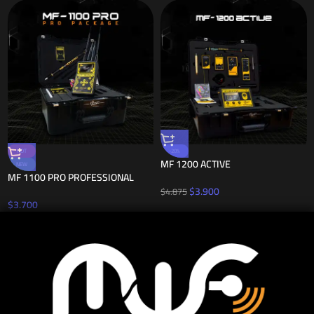
HOT
-20%
MF 1200 ACTIVE
NEW
MF 1100 PRO PROFESSIONAL
$
3.900
$
4.875
$
3.700