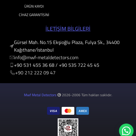
ÜRÜN KAYDI
CIHAZ GARANTISINI
İLETİŞİM BİLGİLERİ
Gürsel Mah. No.15 Ekşioğlu Plaza, Fulya Sk., 34400
Kağıthane/İstanbul
info@mwf-metaldetectors.com
+90 531 455 36 68 / ‎‪+90 535 722 45 45
‎‪+90 212 222 09 47
Mwf Metal Detectors
2026-2006 Tüm hakları saklıdır.
VISA
AMEX