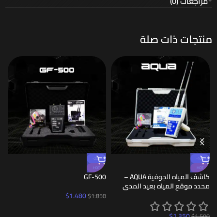
مراجعات (0)
منتجات ذات صلة
-20%
-10%
HOT
HOT
كاشف المياه الجوفية AQUA –
GF-500
D
محدد موقع المياه بعيد المدى
0
$
1.480
$
1.850
$
1.350
$
1.500