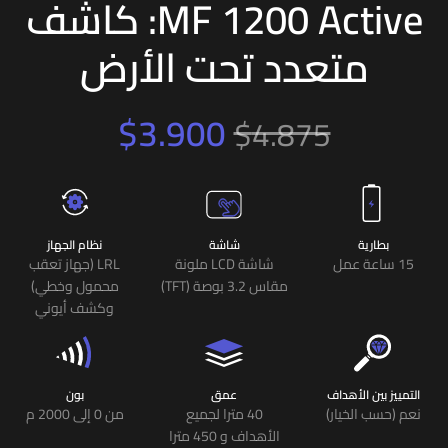
MF 1200 Active: كاشف
متعدد تحت الأرض
$
3.900
$
4.875
بطارية
شاشة
نظام الجهاز
15 ساعة عمل
شاشة LCD ملونة
LRL (جهاز تعقب
مقاس 3.2 بوصة (TFT)
محمول وخطي)
وكشف أيوني
التمييز بين الأهداف
عمق
بون
نعم (حسب الخيار)
40 مترا لجميع
من 0 إلى 2000 م
الأهداف و 450 مترا