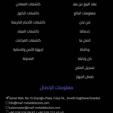
عقد البيع عن بعد
كاشفات المعادن
معلومات البائع
كاشفات الكنوز
من نحن
كاشفات الأحجار الكريمة
خدماتنا
كاشفات المياه
اتصل بنا
كاشفات الفراغات
وكلائنا
اجهزة الأمن والحماية
كن وكيلنا
المدونة
تسجيل المنتج
ضمان الجهاز
معلومات الإتصال
Gürsel Mah. No.15 Ekşioğlu Plaza, Fulya Sk., 34400 Kağıthane/İstanbul
info@mwf-metaldetectors.com
salesmaster@mwf-metaldetectors.com
+90 539 516 09 97 / ‎‪+90 535 722 45 45