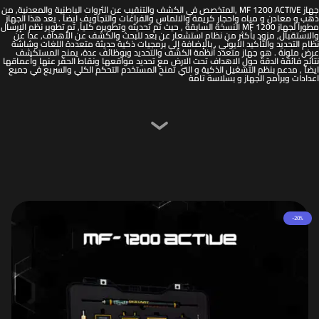
جهاز MF 1200 ACTIVE ,المتخصص في الكشف والتنقيب عن الثروات الباطنية والمعدنية, من
ذهب و معادن و مياه واحجار كريمة والالماس والفراغات والتجاويف ايضاً . يعد هذا الجهاز
مطوراً لجهاز MF 1200 النسخة السابقة , حيث تم تحديثه وتطويره كلياً, تم تطوير نظم الإرسال
والاستقبال, مزود بأكثر من نظام استشعار عن بعد للبحث والكشف عن الأهداف, عدا عن
نظام التحديد والتأكيد الأيوني , بالإضافة إلى برمجيات ذكية حديثة متعددة اللغات وشاشة
عرض ملونة . هو جهاز متعدد أنظمة الكشف والتحديد وبوظائف عدة، يمنح المستكشف
نتائج فائقة الدقة حول الاهداف تحت الارض مع تحديد مواقعها ونقاط الحفر عنها وأعماقها
ايضاً , مدعم بنظم التشغيل الذكية و التي تمنح المستخدم التحكم الكلي والسريع في جميع
اعدادات وبرامج الجهاز و بسلاسة تامة
-20%