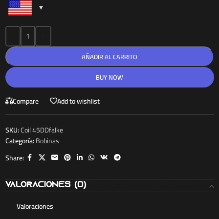
-
+
AÑADIR AL CARRITO
BUY NOW
Compare
Add to wishlist
SKU:
Coil 45DDfalke
Categoría:
Bobinas
Share:
Valoraciones (0)
Valoraciones