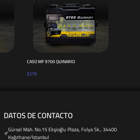
CASO MF 9700 QUINARIO
CASO VIG
$
275
$
98
DATOS DE CONTACTO
Gürsel Mah. No.15 Ekşioğlu Plaza, Fulya Sk., 34400
Kağıthane/İstanbul