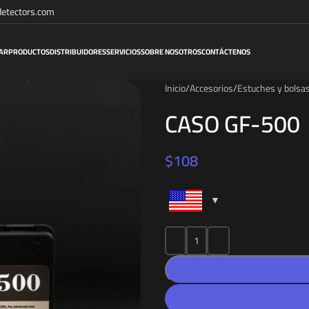
etectors.com
AR
PRODUCTOS
DISTRIBUIDORES
SERVICIOS
SOBRE NOSOTROS
CONTÁCTENOS
Inicio
/
Accesorios
/
Estuches y bolsa
CASO GF-500
$
108
-
+