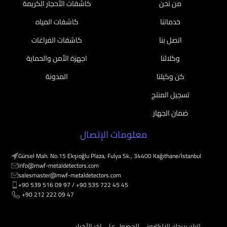
من نحن
كاشفات الأحجار الكريمة
خدماتنا
كاشفات المياه
اتصل بنا
كاشفات الفراغات
وكلائنا
اجهزة الأمن والحماية
كن وكيلنا
المدونة
تسجيل المنتج
ضمان الجهاز
معلومات الإتصال
Gürsel Mah. No.15 Ekşioğlu Plaza, Fulya Sk., 34400 Kağıthane/İstanbul
info@mwf-metaldetectors.com
salesmaster@mwf-metaldetectors.com
+90 539 516 09 97 / ‎‪+90 535 722 45 45
‎‪ +90 212 222 09 47
اترك بريدك الإلكتروني للحصول على اخر الأخبار