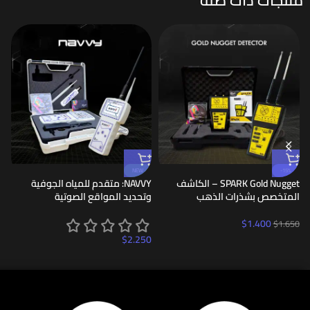
NEW
-15%
SPARK Gold Nugget – الكاشف
NAVVY: متقدم للمياه الجوفية
المتخصص بشذرات الذهب
وتحديد المواقع الصوتية
D
0
$
1.400
$
1.650
$
2.250