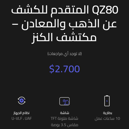
QZ80 المتقدم للكشف
عن الذهب والمعادن –
مكتشف الكنز
(لا توجد أي مراجعات)
$
2.700
بطارية
شاشة
نظام الجهاز
10 ساعات عمل
شاشة ملونة TFT
U-VLF ، UAF
مقاس 3.5 بوصة