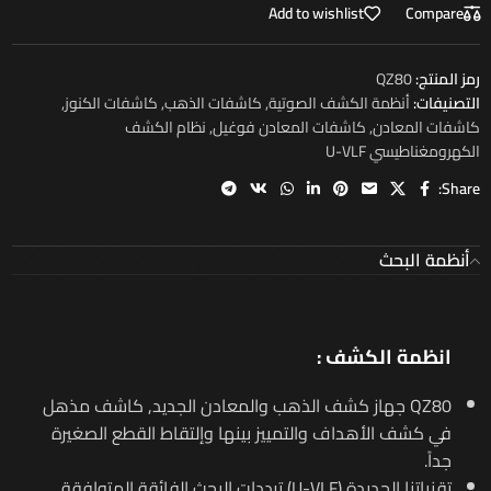
Add to wishlist
Compare
رمز المنتج:
QZ80
التصنيفات:
أنظمة الكشف الصوتية
,
كاشفات الذهب
,
كاشفات الكنوز
,
كاشفات المعادن
,
كاشفات المعادن فوغيل
,
نظام الكشف
الكهرومغناطيسي U-VLF
Share:
أنظمة البحث
انظمة الكشف :
QZ80 جهاز كشف الذهب والمعادن الجديد, كاشف مذهل
في كشف الأهداف والتمييز بينها وإلتقاط القطع الصغيرة
جداً.
تقنياتنا الجديدة (U-VLF) ترددات البحث الفائقة المتوافقة