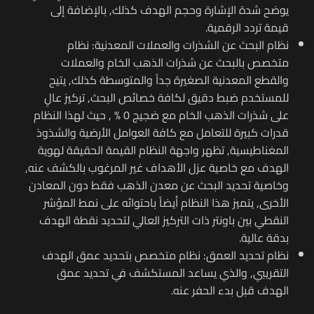
يوضح شدة الإشارة وحجم الهدف كذلك, بالإضافة إلى
قيمة تردد الرقمية.
نظام البحث عن الشذرات والعملات المعدنية: نظام
متخصص بالبحث عن شذرات الذهب الخام والعملات
والقطع المعدنية الصغيرة جداً والمتوسطة كذلك, يتيح
للمستخدم ضبط دقيق لكافة خصائص البحث, تركيز عالٍ
على شذرات الذهب الخام مع ضجيج 0 % , حيث لهذا النظام
قدرات كبيرة للتعامل مع كافة العوامل الأرضية والشذوذ
المغناطيسية, تظهر واجهة النظام القيمة الحقيقة لهوية
الهدف مع خاصية عزل الأهداف غير المرغوب بالكشف عنه,
وخاصية تحديد البحث عن معدن الذهب فقط دون المعادن
الأخرى, يتميز هذا النظام أيضاً باحتوائه على نمط المؤشر
النقطي بين باونتر ذات التركيز العالي لتحديد نقطة الهدف
بدقة عالية.
نظام تحديد العمق: نظام متخصص بتحديد عمق الهدف
التقريبي, والذي يساعد المستكشف في تحديد عمق
الهدف قبل بدء الحفر عنه.