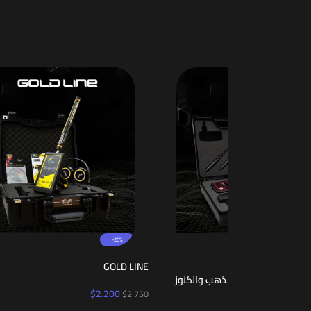
-30%
MF 9700 QUINARY: نظام كشف متطور 6 في 1
GOLD 
$
9.900
$
4.460