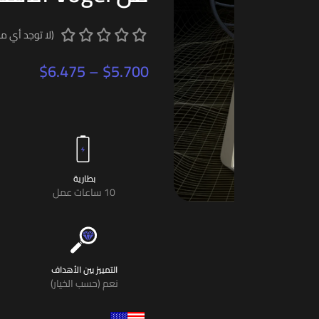
نظام الجهاز
شاشة LCD ملونة مقاس 5
UAF ، U-VLF
بون
المسح الضوئي النقطي