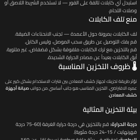
استبدل أي كابلات تالفة على الفور — لا تستخدم الشريط اللاصق أو
وصلات اللحام.
منع تلف الكابلات
لف الكابلات بمرونة حول الأعمدة — تجنب الانحناءات الضيقة.
قم بفك التوصيل عن طريق سحب الموصل، وليس الكابل.
قم بالتخزين مع ترك الكابلات ملفوفة بشكل فضفاض، غير ملتوية.
أبقِ الكابلات بعيداً عن مصادر الحرارة الشديدة.
🌡️ ظروف التخزين المناسبة
تؤثر طريقة تخزينك لجهاز كشف المعادن بين فترات الاستخدام بشكل كبير على
عمره الافتراضي. التخزين المناسب هو جانب أساسي من جوانب
صيانة أجهزة
كشف المعادن
.
بيئة التخزين المثالية
درجة الحرارة:
قم بالتخزين في درجة حرارة الغرفة (60-75 درجة
فهرنهايت / 15-24 درجة مئوية).
الرطوبة:
احفظه في بيئة جافة ورطوبة نسبية تقل عن 60%.