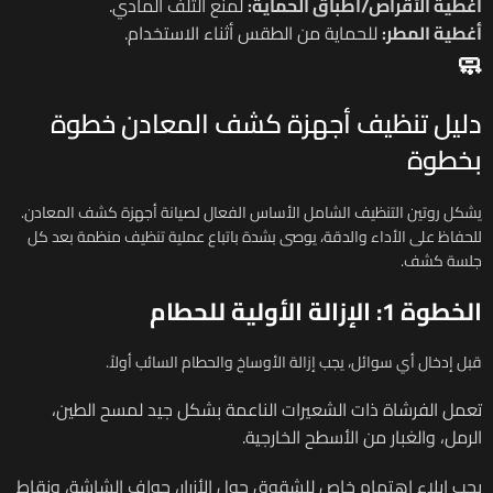
أغطية الأقراص/أطباق الحماية:
لمنع التلف المادي.
أغطية المطر:
للحماية من الطقس أثناء الاستخدام.
🧼
دليل تنظيف أجهزة كشف المعادن خطوة
بخطوة
يشكل روتين التنظيف الشامل الأساس الفعال لصيانة أجهزة كشف المعادن.
للحفاظ على الأداء والدقة، يوصى بشدة باتباع عملية تنظيف منظمة بعد كل
جلسة كشف.
الخطوة 1: الإزالة الأولية للحطام
قبل إدخال أي سوائل، يجب إزالة الأوساخ والحطام السائب أولاً.
تعمل الفرشاة ذات الشعيرات الناعمة بشكل جيد لمسح الطين،
الرمل، والغبار من الأسطح الخارجية.
يجب إيلاء اهتمام خاص للشقوق حول الأزرار، حواف الشاشة، ونقاط