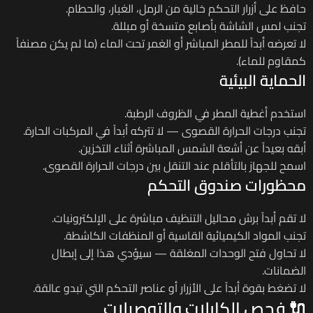
حافظ على أزرار التحكم خالية من الرمل، الغبار، والحطام.
تجنب لمس الشاشة بأصابع متسخة أو مبللة.
لا تعرضه أبداً للمطر المباشر أو الغمر تحت الماء (ما لم يكن مصنفاً
كمقاوم للماء).
الحماية البيئية
استخدم أغطية المطر في الظروف الرطبة.
تجنب درجات الحرارة القصوى — لا تتركه أبداً في المركبات الحارة.
أبقه بعيداً عن أشعة الشمس المباشرة أثناء التخزين.
اسمح للجهاز بالتأقلم عند التنقل بين درجات الحرارة القصوى.
محظورات صندوق التحكم
لا تقم أبداً برش محاليل التنظيف مباشرة على الإلكترونيات.
تجنب المواد الكيميائية القاسية أو المنظفات الكاشطة.
لا تحاول فتح الوحدات المغلقة — سيؤدي هذا إلى إبطال
الضمانات.
لا تضغط بقوة أبداً على الأزرار أو عناصر التحكم التي تبدو عالقة.
🔌 فحص الكابلات والتوصيلات