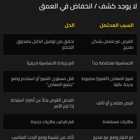
لا يوجد كشف / انخفاض في العمق
السبب المحتمل
الحل
القرص غير متصل بشكل
تحقق من توصيل الكابل بصندوق
صحيح
التحكم
الحساسية منخفضة جداً
قم بزيادة الحساسية تدريجياً
تمييز المعادن (التمييز) مضبوط
قلل مستوى التمييز أو استخدم وضع
بدرجة عالية
“جميع المعادن”
افحص القرص بحثاً عن أضرار؛ استبدله
قرص متصدع أو تالف
إذا لزم الأمر
بطاريات مستنفدة
قم بتركيب بطاريات جديدة
تم اختيار وضع غير صحيح
تأكد من تنشيط وضع البحث المناسب