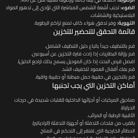
الضوء:
تجنب أشعة الشمس المباشرة التي تؤدي إلى تدهور المواد
البلاستيكية والشاشات.
التهوية:
وفر تدفق هواء كافٍ لمنع تراكم الرطوبة.
قائمة التحقق للتحضير للتخزين
قم بالتنظيف جيداً باتباع دليل التنظيف الشامل.
قم بإزالة البطاريات إذا زادت فترة التخزين عن أسبوعين.
افصل قرص البحث إذا كان الموديل يسمح بذلك (راجع الدليل).
قم بفك أقفال العمود لتخفيف الشد.
قم بالتخزين في حقيبة حمل مبطنة أو حقيبة واقية.
أماكن التخزين التي يجب تجنبها
صناديق المركبات أو أجزائها الداخلية (تقلبات شديدة في درجات
الحرارة).
الأقبية الرطبة أو المرائب.
بالقرب من فتحات التدفئة أو أجهزة التدفئة (الرادياتير).
الحظائر الخارجية التي تفتقر إلى التحكم في المناخ.