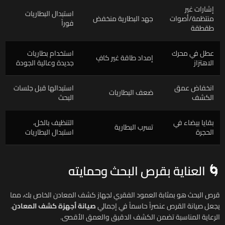
إشارات غير
استبدال البطاريات
منتظمة/أصوات
جهد البطارية منخفض
فوراً
طقطقة
عطل في محرك
استخدام بطاريات
إمداد طاقة غير كافٍ
الاهتزاز
جديدة وعالية الجودة
انخفاض عمق
استبدالها قبل جلسات
ضعف البطاريات
الكشف
البحث
بقايا بيضاء في
التنظيف بالخل،
تسرب البطارية
الحجرة
استبدال البطاريات
🌀 العناية بقرص البحث وحمايته
قرص البحث هو بمثابة العمود الفقري لجهاز كشف المعادن الخاص بك، مما
يجعل صيانة القرص عنصراً حاسماً في إجمالي
صيانة أجهزة كشف المعادن
.
الرعاية المناسبة تضمن الكشف الدقيق والعمق الأقصى.