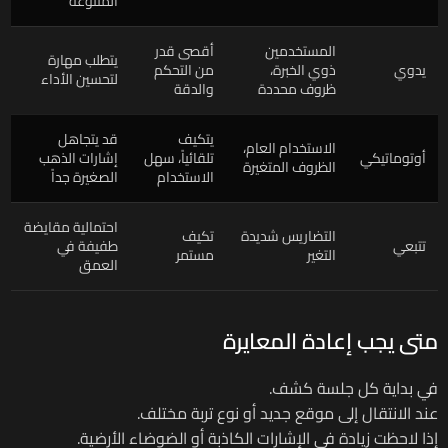
المتنوعة
المستخدمين
أقصى قدر
يتطلب مهارة
يدوي
ذوي الخبرة،
من التحكم
لتحسين الأداء
ظروف محددة
والدقة
يتكيف
قد يتجاهل
الاستخدام العام،
أوتوماتيكي
تلقائياً، سهل
إشارات الذهب
الظروف المتغيرة
الاستخدام
الصغيرة جداً
احتمالية مقايضة
التضاريس شديدة
تكيف
تتبعي
طفيفة في
التغير
مستمر
العمق
متى يجب إعادة المعايرة
في بداية كل جلسة كشف.
عند الانتقال إلى موقع جديد أو نوع تربة مختلف.
إذا لاحظت زيادة في الإشارات الكاذبة أو الضوضاء الأرضية.