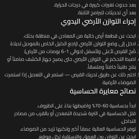
بعد حدوث تغيرات كبيرة في درجات الحرارة.
بعد أي تحديثات للبرامج الثابتة.
إجراء التوازن الأرضي اليدوي
ابحث عن قطعة أرض خالية من المعادن في منطقة بحثك.
ادخل إلى وضع التوازن الأرضي (راجع الدليل الخاص بالموديل لديك).
ضُخ القرص لأعلى ولأسفل (حوالي 1-6 بوصات من الأرض).
اضبط التحكم في التوازن الأرضي حتى يصبح جهاز الكشف صامتاً أو
ينتج طنيناً خافتاً ومتسقاً.
اختبر ذلك عن طريق تحريك القرص — استمر في التعديل إذا استمرت
الضوضاء الأرضية.
نصائح معايرة الحساسية
ابدأ بحساسية 60-70% واضبطها بناءً على الظروف.
قلل الحساسية في التربة شديدة التمعدن أو بالقرب من مصادر
التداخل.
توفر الحساسية العالية عمقاً أكبر ولكنها تزيد من الضوضاء.
ابحث عن التوازن بين العمق والاستقرار لكل موقع.