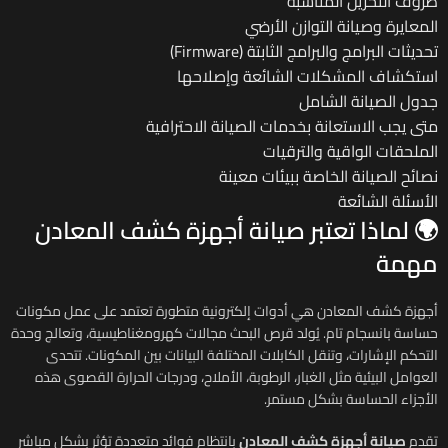
ظروف التخزين المناسبة
المعايرة وصيانة التوازن الأرضي
تحديثات البرامج والبرامج الثابتة (Firmware)
استكشاف المشكلات الشائعة وإصلاحها
جدول الصيانة الشامل
متى يجب الاستعانة بخدمات الصيانة الاحترافية
الملحقات الواقية والترقيات
نصائح الصيانة الخاصة ببيئات معينة
الأسئلة الشائعة
🌍 لماذا تعتبر صيانة أجهزة كشف المعادن
مهمة
أجهزة كشف المعادن هي أدوات إلكترونية متطورة تعتمد على عمل مكونات
حساسة بانسجام تام. يُولد قرص البحث مجالات كهرومغناطيسية، وتعالج وحدة
التحكم الإشارات، وتنقل الكابلات المختلفة البيانات بين المكونات. تتحدى
العوامل البيئية مثل الغبار، الرطوبة، الأملاح، ودرجات الحرارة القصوى هذه
الأجزاء الحساسة بشكل مستمر.
تقدم
صيانة أجهزة كشف المعادن
بانتظام فوائد متعددة تؤثر بشكل مباشر