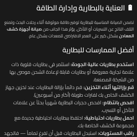
🔋 العناية بالبطارية وإدارة الطاقة
تضمن الصيانة المناسبة للبطارية توفير طاقة موثوقة أثناء رحلات البحث وتمنع
التلف الناتج عن التسربات أو التآكل. يؤثر هذا الجانب من
صيانة أجهزة كشف
المعادن
بشكل كبير على العمر الافتراضي للمعدات بشكل عام.
أفضل الممارسات للبطارية
استخدم بطاريات عالية الجودة:
استثمر في بطاريات قلوية ذات
علامة تجارية معروفة أو بطاريات قابلة لإعادة الشحن موصى بها
من الشركة المصنعة.
قم بإزالتها أثناء التخزين:
قم دائماً بإزالة البطاريات عند تخزين جهاز
الكشف الخاص بك لفترات طويلة (أكثر من أسبوعين).
افحص بانتظام:
افحص حجرات البطارية شهرياً بحثاً عن علامات
التآكل أو التسرب.
احمل بطاريات احتياطية:
احتفظ ببطاريات احتياطية جديدة مع
مجموعة الكشف الخاصة بك.
راقب المستويات:
استبدل البطاريات قبل أن تفرغ تماماً — فالجهد