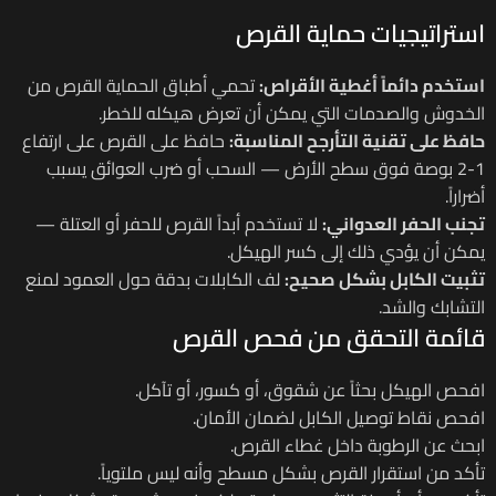
استراتيجيات حماية القرص
استخدم دائماً أغطية الأقراص:
تحمي أطباق الحماية القرص من
الخدوش والصدمات التي يمكن أن تعرض هيكله للخطر.
حافظ على تقنية التأرجح المناسبة:
حافظ على القرص على ارتفاع
1-2 بوصة فوق سطح الأرض — السحب أو ضرب العوائق يسبب
أضراراً.
تجنب الحفر العدواني:
لا تستخدم أبداً القرص للحفر أو العتلة —
يمكن أن يؤدي ذلك إلى كسر الهيكل.
تثبيت الكابل بشكل صحيح:
لف الكابلات بدقة حول العمود لمنع
التشابك والشد.
قائمة التحقق من فحص القرص
افحص الهيكل بحثاً عن شقوق، أو كسور، أو تآكل.
افحص نقاط توصيل الكابل لضمان الأمان.
ابحث عن الرطوبة داخل غطاء القرص.
تأكد من استقرار القرص بشكل مسطح وأنه ليس ملتوياً.