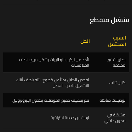
تشغيل متقطع
السبب
الحل
المحتمل
بطاريات غير
تأكد من تركيب البطاريات بشكل مريح؛ نظف
محكمة
الملامسات
افحص الكابل بحثاً عن قطوع؛ اثنه بلطف أثناء
كابل تالف
التشغيل لتحديد العطل
توصيلات متآكلة
قم بتنظيف جميع الموصلات بكحول الإيزوبروبيل
مشكلة في
ابحث عن خدمة احترافية
مكون داخلي