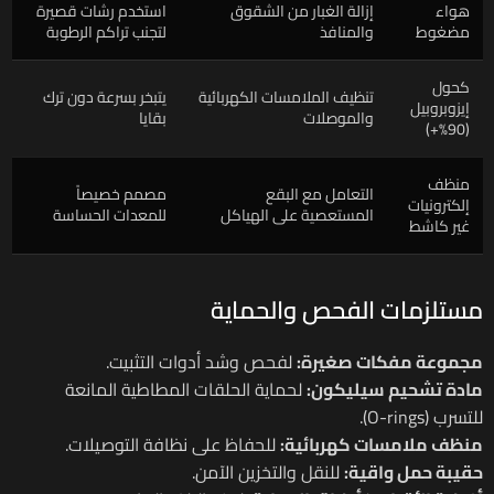
هواء
إزالة الغبار من الشقوق
استخدم رشات قصيرة
مضغوط
والمنافذ
لتجنب تراكم الرطوبة
كحول
تنظيف الملامسات الكهربائية
يتبخر بسرعة دون ترك
إيزوبروبيل
والموصلات
بقايا
(90%+)
منظف
التعامل مع البقع
مصمم خصيصاً
إلكترونيات
المستعصية على الهياكل
للمعدات الحساسة
غير كاشط
مستلزمات الفحص والحماية
مجموعة مفكات صغيرة:
لفحص وشد أدوات التثبيت.
مادة تشحيم سيليكون:
لحماية الحلقات المطاطية المانعة
للتسرب (O-rings).
منظف ملامسات كهربائية:
للحفاظ على نظافة التوصيلات.
حقيبة حمل واقية:
للنقل والتخزين الآمن.