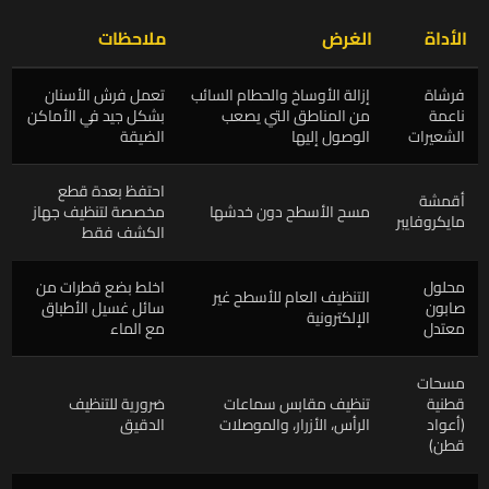
الأداة
الغرض
ملاحظات
فرشاة
إزالة الأوساخ والحطام السائب
تعمل فرش الأسنان
ناعمة
من المناطق التي يصعب
بشكل جيد في الأماكن
الشعيرات
الوصول إليها
الضيقة
احتفظ بعدة قطع
أقمشة
مسح الأسطح دون خدشها
مخصصة لتنظيف جهاز
مايكروفايبر
الكشف فقط
محلول
اخلط بضع قطرات من
التنظيف العام للأسطح غير
صابون
سائل غسيل الأطباق
الإلكترونية
معتدل
مع الماء
مسحات
قطنية
تنظيف مقابس سماعات
ضرورية للتنظيف
(أعواد
الرأس، الأزرار، والموصلات
الدقيق
قطن)