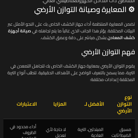
المناطق ذات التداخل الكهرومغناطيسي العالي.
⚙️ المعايرة وصيانة التوازن الأرضي
تضمن المعايرة المنتظمة أداء جهاز الكشف الخاص بك على النحو الأمثل عبر
البيئات المختلفة. يؤثر هذا الجانب الذي غالباً ما يتم تجاهله في
صيانة أجهزة
كشف المعادن
بشكل مباشر على دقة وعمق الكشف.
فهم التوازن الأرضي
يقوم التوازن الأرضي بمعايرة جهاز الكشف الخاص بك لتجاهل التمعدن في
التربة، مما يسمح بالتعرف الواضح على الأهداف الحقيقية. تتطلب أنواع التربة
المختلفة إعدادات مختلفة:
نوع
التوازن
الأفضل لـ
المزايا
الاعتبارات
الأرضي
أداء محدود في
مسبق
المبتدئين، التربة
لا حاجة لأي
الظروف
الضبط/ثابت
العادية
تعديل