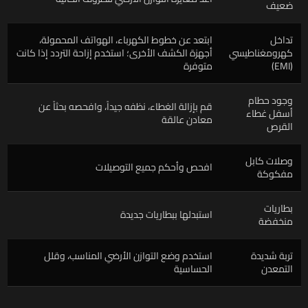
ضعيف
تداخل
ابتعد عن خطوط الكهرباء، الهواتف المحمولة،
كهرومغناطيسي
أجهزة الكشف الأخرى؛ استخدم إزاحة التردد إذا كانت
(EMI)
متوفرة
وجود حطام
قم بإزالة الغطاء، نظفه جيداً، وافحصه بحثاً عن
أسفل غطاء
معادن عالقة
القرص
وصلات كابل
افحص وأحكم جميع التوصيلات
مفكوكة
بطاريات
استبدلها ببطاريات جديدة
منخفضة
تربة شديدة
استخدم وضع التوازن الأرضي المناسب، وقلل
التمعدن
الحساسية