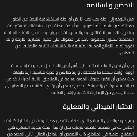
التحضير والسلامة
قبل التوجه إلى رحلة بحث تحت الأرض أو رحلة استكشافية للبحث عن الكنوز ،
يعد التحضير الشامل أمرا ضروريا. ابدأ ببحث مكثف حول منطقتك المستهدفة ،
بما في ذلك السجلات التاريخية والمسوحات الجيولوجية ، لتحديد النقاط الساخنة
المحتملة للكنوز المدفونة. تأكد من حصولك على جميع التصاريح اللازمة وأنك
تفهم تماما اللوائح المحلية المتعلقة بالاكتشافات الأثرية والكشف عن
المعادن.
يجب أن تكون السلامة دائما على رأس أولوياتك. احمل مجموعة إسعافات
أولية ، وأبلغ شخصا ما بخططك ، وارتد ملابس وأحذية مناسبة. ارتد طبقات ،
حيث يمكن أن تتغير الظروف الجوية بسرعة في المناطق النائية. أخيرا ، تأكد من
صيانة ومعايرة أجهزتك بشكل صحيح ؛ يمكن أن يؤدي الكاشف غير المعاير إلى
عدد لا يحصى من الإنذارات الكاذبة وإهدار الطاقة.
الاختبار الميداني والمعايرة
بمجرد وصولك إلى الموقع الذي اخترته ، اقض بعض الوقت في اختبار الكاشف
الخاص بك في منطقة خاضعة للرقابة قبل أن تبدأ البحث بجدية. المعايرة هي
المفتاح ، خاصة في المناطق ذات التمعدن أو التداخل العالي. تأتي العديد من