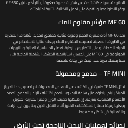
المتنوعة. سواء كنت تبحث عن شذرات ذهبية صغيرة أو آثار أكبر ، فإن GF 650
يوفر التكنولوجيا والقدرة على تحمل التكاليف لتلبية احتياجاتك.
MF 60 مؤشر مقاوم للماء
تعد MF 60 أداة صغيرة الحجم وقوية مثالية كملحق لتحديد الأهداف الصغيرة
في الظروف الصعبة. تصميمه المقاوم للماء يجعله مثاليا للاستخدام في
المياه الضحلة أو على التضاريس الرطبة. تعمل الحساسية العالية والتنبيهات
الموثوقة في MF 60 على تحسين استراتيجية الكشف الشاملة الخاصة بك ،
مما يمنحك ميزة عند البحث في بيئات غامضة.
TF MINI – مدمج ومحمولة
تمثل TF MINI طفرة في الكشف عن المعادن المحمولة. تم تصميم هذا الجهاز
المبتكر ليتم ارتداؤه مثل ساعة اليد ، ويستخدم اكتشاف الرادار المدمج لتحديد
الأجسام المعدنية بسرعة. إن هيكلها خفيف الوزن وعمر البطارية الطويل
يجعلها رفيقا ممتازا لاستكشاف الكنوز أثناء التنقل الذين يحتاجون إلى الراحة
والفعالية في شكل مضغوط.
نصائح لعمليات البحث الناجحة تحت الأرض