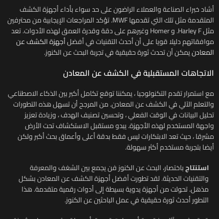
أشاد خبراء الصناعة والعملاء الراضون على حد سواء بأداء أجهزة الكشف
المتقدمة مثل تلك التي تقدمها MWF. تؤكد المراجعات الإيجابية من محترفين
مثل Harley F. و Homer وغيرهم على دقة وقدرة العمق لهذه الأدوات. تعد
موافقاتهم دليلا قويا على أن أحدث التقنيات في أفضل
أجهزة الكشف عن
المعادن
يمكن أن تحدث ثورة حقيقية في تجربة البحث عن الكنوز.
الاتجاهات المستقبلية في الكشف عن المعادن
مع استمرار تقدم التكنولوجيا ، يمكننا توقع تكامل أكبر بين الذكاء الاصطناعي
والتعلم الآلي في الكشف عن المعادن. من المرجح أن تسهل هذه التطورات
تحليل البيانات في الوقت الفعلي ، وتحسين تصنيف الهدف ، وزيادة تعزيز
واجهة المستخدم لهذه الأجهزة. يبدو مستقبل الاستكشاف تحت الأرض
مشرقا ، حيث تعد الابتكارات ليس فقط بدقة أعلى وأعماق بحث أكبر ولكن
أيضا بتجربة مستخدم أكثر سهولة.
استنتاج
باختصار، البحث عن الكنوز فن يجمع بين الشغف والمعرفة
والتقنيات الحديثة. لقد تطورت أفضل أجهزة الكشف عن المعادن بشكل
مذهل. تحولت من أجهزة يدوية بسيطة إلى أدوات رقمية متقدمة. هذا
التطور أحدث ثورة حقيقية في عمل الباحثين عن الكنوز.