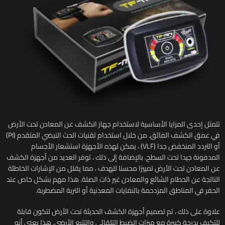
تتمثل إحدى المزايا الأساسية لاستخدام جهاز الكشف عن المعادن تحت الأرض
في عمق الكشف الفائق. من خلال استخدام تقنيات الحث النبضي المتقدم (PI)
أو التردد المنخفض جدا (VLF) ، يمكن لهذه الأجهزة استشعار الأجسام
المدفونة جيدا تحت السطح. بالإضافة إلى ذلك ، توفر العديد من أجهزة الكشف
عن المعادن تحت الأرض تمييزا محسنا للهدف ، مما يقلل من الإشارات الخاطئة
الناتجة عن الحطام الشائع والمعادن غير ذات الصلة. هذا مهم بشكل خاص عند
الحفر في المناطق المزدحمة بالنفايات المعدنية أو التربة المضطربة.
علاوة على ذلك ، تم تصميم أجهزة الكشف الحديثة تحت الأرض لتكون قابلة
للتكيف بدرجة كبيرة مع ميزات الضبط التلقائي والتتبع الأرضي. هذا يعني أنه