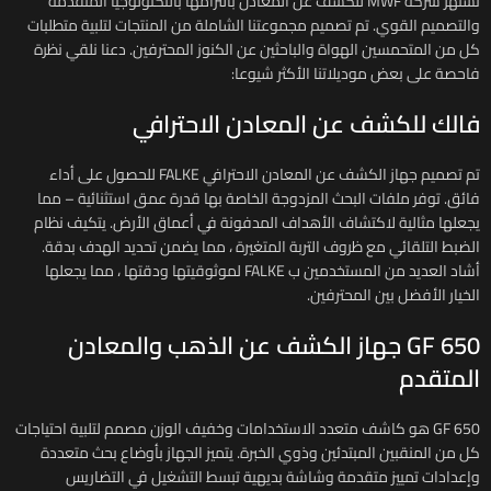
تشتهر شركة MWF للكشف عن المعادن بالتزامها بالتكنولوجيا المتقدمة
والتصميم القوي. تم تصميم مجموعتنا الشاملة من المنتجات لتلبية متطلبات
كل من المتحمسين الهواة والباحثين عن الكنوز المحترفين. دعنا نلقي نظرة
فاحصة على بعض موديلاتنا الأكثر شيوعا:
فالك للكشف عن المعادن الاحترافي
تم تصميم جهاز الكشف عن المعادن الاحترافي FALKE للحصول على أداء
فائق. توفر ملفات البحث المزدوجة الخاصة بها قدرة عمق استثنائية – مما
يجعلها مثالية لاكتشاف الأهداف المدفونة في أعماق الأرض. يتكيف نظام
الضبط التلقائي مع ظروف التربة المتغيرة ، مما يضمن تحديد الهدف بدقة.
أشاد العديد من المستخدمين ب FALKE لموثوقيتها ودقتها ، مما يجعلها
الخيار الأفضل بين المحترفين.
GF 650 جهاز الكشف عن الذهب والمعادن
المتقدم
GF 650 هو كاشف متعدد الاستخدامات وخفيف الوزن مصمم لتلبية احتياجات
كل من المنقبين المبتدئين وذوي الخبرة. يتميز الجهاز بأوضاع بحث متعددة
وإعدادات تمييز متقدمة وشاشة بديهية تبسط التشغيل في التضاريس