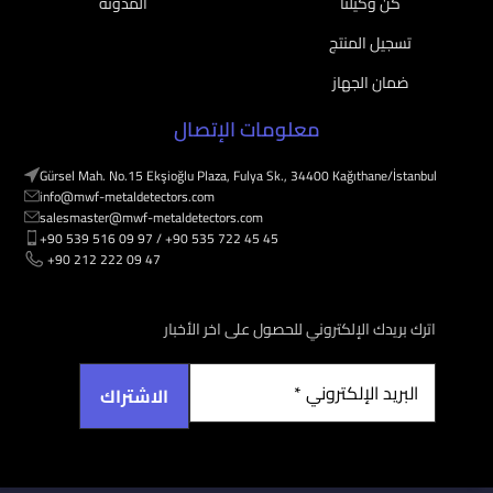
كن وكيلنا
المدونة
تسجيل المنتج
ضمان الجهاز
معلومات الإتصال
Gürsel Mah. No.15 Ekşioğlu Plaza, Fulya Sk., 34400 Kağıthane/İstanbul
info@mwf-metaldetectors.com
salesmaster@mwf-metaldetectors.com
+90 539 516 09 97 / ‎‪+90 535 722 45 45
‎‪ +90 212 222 09 47
اترك بريدك الإلكتروني للحصول على اخر الأخبار