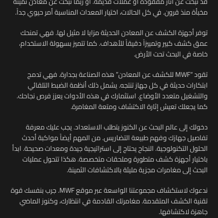
قد تبحث عن آثار مفقودة أو عملات قديمة. أو ربما تبحث عن معادن ثمينة
مخبأة منذ قرون. في كل الحالات، اختيار المعدات المناسبة أمر حيوي جداً.
توفر أجهزة الكشف عن المعادن الحديثة مزايا لا مثيل لها. فهي تمنحك
عمق كشف كبير وتمييزاً دقيقاً للأهداف. كما تتميز بسهولة الاستخدام،
خاصة في البحث تحت الأرض.
تقود “MWF للكشف عن المعادن” هذه الصناعة بجدارة. فهي تدمج
ابتكارات حديثة في كل جهاز تنتجه. يشمل ذلك أنظمة الضبط التلقائي
والتشغيل متعدد الأوضاع. استثمارك في هذه الأدوات يعزز فرص نجاحك.
كما يجعلك تعيش إثارة الاكتشاف ومتعة المغامرة.
دخولك إلى عالم البحث عن الكنوز يتطلب الاستعداد. يجب عليك معرفة
تفاصيل جهازك وفهم طبيعة التضاريس. من المهم أيضاً مواكبة أحدث
الحلول التكنولوجية. النجاح يحتاج إلى استراتيجية جيدة ومعدات صحيحة. ابدأ
باختيار أجهزة كشف متطورة وملحقات متخصصة. هكذا تتحول عمليات
البحث إلى مغامرات مجزية مليئة بالاكتشافات الثمينة.
ندعوك لاستكشاف مجموعتنا الواسعة عبر موقع MWF. جرب بنفسك قوة
تقنية الكشف المتقدمة. مغامرتك القادمة في انتظارك، وكنوز الماضي
جاهزة لاكتشافها.