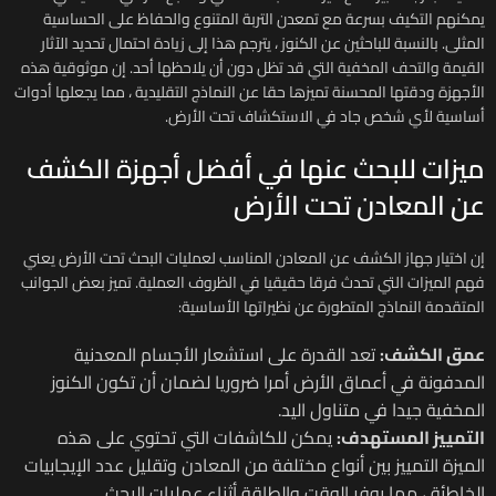
يمكنهم التكيف بسرعة مع تمعدن التربة المتنوع والحفاظ على الحساسية
المثلى. بالنسبة للباحثين عن الكنوز ، يترجم هذا إلى زيادة احتمال تحديد الآثار
القيمة والتحف المخفية التي قد تظل دون أن يلاحظها أحد. إن موثوقية هذه
الأجهزة ودقتها المحسنة تميزها حقا عن النماذج التقليدية ، مما يجعلها أدوات
أساسية لأي شخص جاد في الاستكشاف تحت الأرض.
ميزات للبحث عنها في أفضل أجهزة الكشف
عن المعادن تحت الأرض
إن اختيار جهاز الكشف عن المعادن المناسب لعمليات البحث تحت الأرض يعني
فهم الميزات التي تحدث فرقا حقيقيا في الظروف العملية. تميز بعض الجوانب
المتقدمة النماذج المتطورة عن نظيراتها الأساسية:
عمق الكشف:
تعد القدرة على استشعار الأجسام المعدنية
المدفونة في أعماق الأرض أمرا ضروريا لضمان أن تكون الكنوز
المخفية جيدا في متناول اليد.
التمييز المستهدف:
يمكن للكاشفات التي تحتوي على هذه
الميزة التمييز بين أنواع مختلفة من المعادن وتقليل عدد الإيجابيات
الخاطئة ، مما يوفر الوقت والطاقة أثناء عمليات البحث.