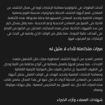
أحدثت التطورات في تكنولوجيا معالجة الإشارات ثورة في مجال الكشف عن
المعادن. تتميز أجهزة الكشف الحديثة بخوارزميات محسنة تقوم بتصفية
ضوضاء الخلفية وتحديد المعادن المستهدفة بدقة ملحوظة. هذه الأنظمة
قادرة على التمييز بين المعادن الحديدية وغير الحديدية ، مما يقلل بشكل كبير
من عدد التنبيهات الكاذبة. تمكن هذه الابتكارات الباحثين عن الكنوز من التركيز
على أهداف عالية الجودة ، مما يقلل من الوقت الذي يقضيه في البحث في
الإشارات غير المرغوب فيها.
ميزات متكاملة لأداء لا مثيل له
تتضمن العديد من أجهزة الكشف المتطورة ميزات مثل التشغيل متعدد
الترددات ، مما يسمح للجهاز بالعمل بفعالية في أنواع مختلفة من التربة وحتى
في الظروف القاسية. إن تكامل تقنيات مثل الموازنة الأرضية التلقائية
ومعالجة الإشارات الرقمية وتحديد الهدف في الوقت الفعلي يجعل أجهزة
الكشف عن المعادن الحديثة أدوات لا غنى عنها في هذا المجال. يضمن تقارب
هذه الميزات أنه حتى عند التعرق عبر التضاريس الصعبة ، يظل جهازك موثوقا
وفعالا.
شهادات العملاء وآراء الخبراء