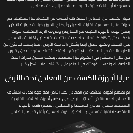
مسموعة أو إشارة مرئية ، لتنبيه المستخدم إلى هدف محتمل.
جهاز الكشف عن المعادن الحديث هو أعجوبة من التكنولوجيا المتكاملة. مع
ميزات مثل الحساسية القابلة للتعديل وأوضاع التمييز وخيارات موازنة الأرض ،
يمكن لهذه الأجهزة التكيف مع التضاريس وظروف التربة المختلفة. طورت
شركات مثل MWF كاشفات متخصصة لا تتفوق فقط في اكتشاف المعادن
على السطح ولكنها تعمل أيضا بشكل رائع تحت الأرض ، مما يسمح للباحثين عن
الكنوز بالبحث في المناطق التي تم فيها إخفاء الأشياء لعقود أو حتى قرون.
من خلال الاستثمار في التكنولوجيا المتقدمة ، يمكنك تحسين قدرات البحث
الخاصة بك وتحسين فرصتك في العثور على اكتشاف مثير بشكل كبير.
مزايا أجهزة الكشف عن المعادن تحت الأرض
تم تصميم أجهزة الكشف عن المعادن تحت الأرض لمواجهة تحديات اكتشاف
الأجسام المدفونة في أعماق الأرض. على عكس أجهزة الكشف التقليدية
المصممة بشكل أساسي للاستخدام السطحي ، تتضمن هذه الأجهزة
المتخصصة تقنيات تسمح لها باختراق التربة المعدنية بأقل قدر من التداخل.