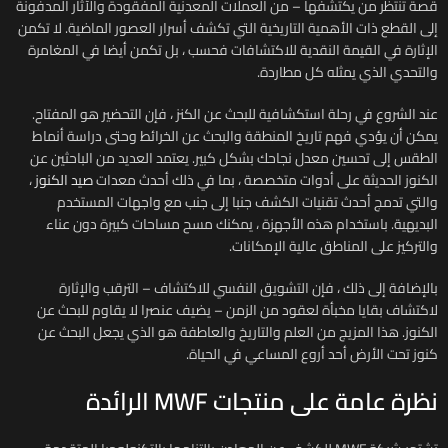
قصة تنتظر من يكتشفها – من العملات المعدنية المفقودة والآثار المدفونة
إلى القطع ذات الأهمية التاريخية التي تكشف أسرار العصور الماضية. لا تكمن
الإثارة في القيمة النقدية للاكتشافات فحسب ، بل تكمن أيضا في المغامرة
والتحدي الذي يمثله كل مطاردة.
عند الشروع في رحلة استكشافية للبحث عن الكنز ، فإن التحضير هو المفتاح.
يمكن أن يؤدي فهم تاريخ المنطقة والبحث عن الخرائط وحتى دراسة أنماط
الطقس إلى تحسين معدل نجاحك بشكل كبير. يعتمد العديد من الباحثين عن
الكنوز الحديثة على أدوات متخصصة ، بما في ذلك أحدث معدات
صيد الكنوز
،
والتي تدمج أحدث تقنيات الكشف جنبا إلى جنب مع واجهات المستخدم
البديهية. باستخدام هذه الأجهزة ، يمكنك مسح مساحات كبيرة دون عناء
والتركيز على المناطق عالية الإمكانات.
بالإضافة إلى ذلك ، فإن التشويق النفسي للاكتشاف – الترقب والإثارة
لاكتشاف بقايا مخبأة لعقود من الزمن – يضيف عنصرا لا يقاوم للبحث عن
الكنوز. هذا المزيج من العلم والتاريخ والعاطفة هو الذي يجعل البحث عن
كنوز تحت الأرض أحد أروع المساعي في الحياة.
نظرة عامة على منتجات MWF الرائدة