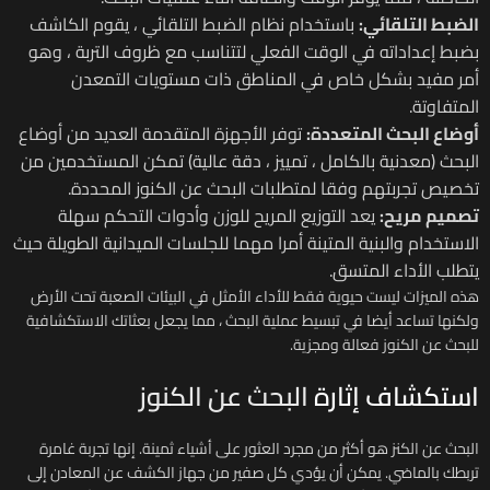
الضبط التلقائي:
باستخدام نظام الضبط التلقائي ، يقوم الكاشف
بضبط إعداداته في الوقت الفعلي لتتناسب مع ظروف التربة ، وهو
أمر مفيد بشكل خاص في المناطق ذات مستويات التمعدن
المتفاوتة.
أوضاع البحث المتعددة:
توفر الأجهزة المتقدمة العديد من أوضاع
البحث (معدنية بالكامل ، تمييز ، دقة عالية) تمكن المستخدمين من
تخصيص تجربتهم وفقا لمتطلبات البحث عن الكنوز المحددة.
تصميم مريح:
يعد التوزيع المريح للوزن وأدوات التحكم سهلة
الاستخدام والبنية المتينة أمرا مهما للجلسات الميدانية الطويلة حيث
يتطلب الأداء المتسق.
هذه الميزات ليست حيوية فقط للأداء الأمثل في البيئات الصعبة تحت الأرض
ولكنها تساعد أيضا في تبسيط عملية البحث ، مما يجعل بعثاتك الاستكشافية
للبحث عن الكنوز فعالة ومجزية.
استكشاف إثارة
البحث عن الكنوز
البحث عن الكنز هو أكثر من مجرد العثور على أشياء ثمينة. إنها تجربة غامرة
تربطك بالماضي. يمكن أن يؤدي كل صفير من جهاز الكشف عن المعادن إلى