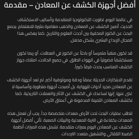
أفضل أجهزة الكشف عن المعادن – مقدمة
في عالمنا اليوم، تطورت التكنولوجيا المتقدمة وأساليب الاستكشاف
الحديث. أصبح الكشف عن المعادن والذهب مغامرة مثيرة للاهتمام. يجمع
البحث عن الكنوز المخفية بين أحدث العلوم والتاريخ. كما يعكس هذا
المجال الإبداع البشري بشكل مذهل.
قد تكون منقباً متمرساً أو باحثاً عن الكنوز في العطلات. أو ربما تكون
مستكشفاً فضولياً في الهواء الطلق. في جميع الحالات، امتلاك جهاز
الكشف المناسب يحدث فرقاً كبيراً.
تقدم الابتكارات الحديثة عمقاً ودقة وموثوقية أكبر. لم تعد أجهزة الكشف
عن المعادن مجرد أدوات للهواية. بل أصبحت أجهزة متطورة وأساسية لا
غنى عنها. إنها تساعدك في الكشف عن الآثار والعملات التاريخية. كما
تكتشف المعادن الثمينة المدفونة في أعماق الأرض.
تتطلب عمليات البحث تحت الأرض معدات متخصصة جداً. يجب أن تعمل هذه
المعدات بكفاءة في التربة المعدنية والبيئات الصعبة. تأتي أفضل أجهزة
الكشف عن المعادن اليوم بميزات متقدمة. تشمل هذه الميزات أنظمة
الضبط التلقائي والتشغيل متعدد الترددات.