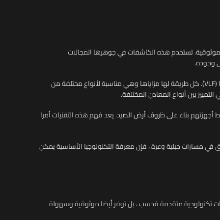
والموثوقية. تستخدم هذه الكاشفات في جوهرها المجالات
ى وجوده.
هناك العديد من التقنيات وراء أجهزة الكشف عن الذهب الحديثة. يعتمد البعض على تحريض النبض ، بينما يستخدم البعض الآخر تقنية التردد المنخفض جدا (VLF). كل طريقة لها مزاياها وهي مناسبة لأنواع مختلفة من
 أجهزتهم بناء على ظروف أرض الصيد. يعد فهم هذه التقنيات أمرا
ي مسارات جبلية وعرة ، فإن معرفة التكنولوجيا الأساسية يمكن
يزات تكنولوجية متقدمة فحسب ، بل توفر أيضا موثوقية وسهولة