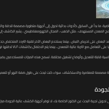
ماضية. ما بدأ في السابق كأدوات بدائية تحول إلى أجهزة متطورة مصممة للدقة 
يزعج المعدن المستهدف ، مثل الذهب ، المجال الكهرومغناطيسي ، يشير الكاشف إل
 التمعدن ، بينما يتم الاحتفال بكاشفات VLF لدقتها في التمييز بين أنواع المعادن المختلفة.
ساسية قابلة للتعديل وأوضاع تشغيل مختلفة. تسمح هذه الميزات للمستخدمين بضبط
 مصممة للمغامرة والاستكشاف. سواء كنت تبحث على طول ضفة النهر أو تتعمق ف
لجودة
تحويل تجربة البحث عن الكنوز الخاصة بك. لا توفر أجهزة الكشف عالية الجودة م