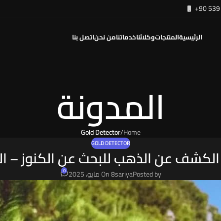
+90 539 
الرئيسية
المنتجات
وكلائنا
خدماتنا
من نحن
اتصل بنا
المدونة
Gold Detector
/
Home
GOLD DETECTOR
لكشف عن الذهب للبحث عن الكنوز – الد
0
Posted by
sariya
On 8 مايو، 2025